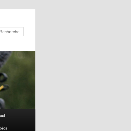
Recherche
act
déos