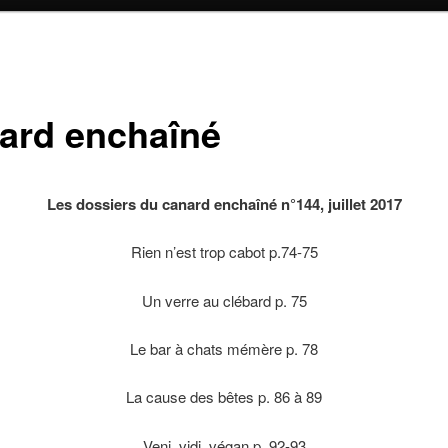
ard enchaîné
Les dossiers du canard enchaîné n°144, juillet 2017
Rien n’est trop cabot p.74-75
Un verre au clébard p. 75
Le bar à chats mémère p. 78
La cause des bêtes p. 86 à 89
Veni, vidi, végan p. 92-93