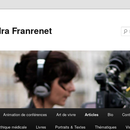
ra Franrenet
Animation de conférences
Art de vivre
Articles
Bio
Cont
thique médicale
Livres
Portraits & Textes
Thématiques
Vi