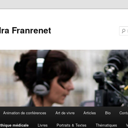
ra Franrenet
Animation de conférences
Art de vivre
Articles
Bio
Cont
thique médicale
Livres
Portraits & Textes
Thématiques
V