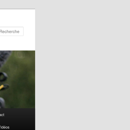
Recherche
act
idéos