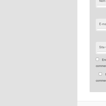
Nom
E-ma
Site
Enr
comment
N
commen