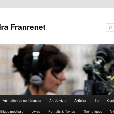
ra Franrenet
Animation de conférences
Art de vivre
Articles
Bio
Cont
thique médicale
Livres
Portraits & Textes
Thématiques
Vi