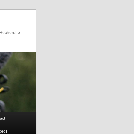
Recherche
act
déos